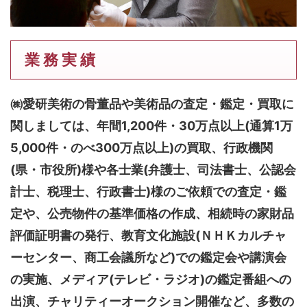
業 務 実 績
㈱愛研美術の骨董品や美術品の査定・鑑定・買取に
関しましては、
年間1,200件・30万点以上(通算1万
5,000件・のべ300万点以上)
の買取、行政機関
(県・市役所)様や各士業(弁護士、司法書士、公認会
計士、税理士、行政書士)様のご依頼での査定・鑑
定や、公売物件の基準価格の作成、相続時の家財品
評価証明書の発行、教育文化施設(ＮＨＫカルチャ
ーセンター、商工会議所など)での鑑定会や講演会
の実施、メディア(テレビ・ラジオ)の鑑定番組への
出演、チャリティーオークション開催など、多数の