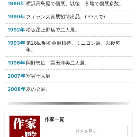
1986年
横浜髙島屋で個展。以後、各地で個展多数。
1990年
フィラン大賞展招待出品。(’93まで)
1992年
松坂屋上野店で二人展。
1993年
第28回昭和会展招待。ミニヨン展。以後毎
年。
1996年
岡野忠広・冨田洋美二人展。
2007年
写実十人展。
2008年
夏の会展。
作家一覧
続きを見る