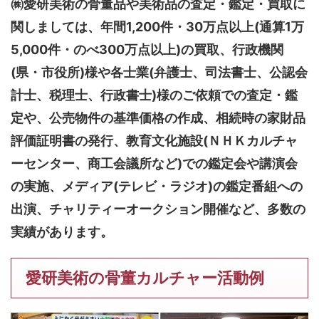
㈱愛研美術の骨董品や美術品の査定・鑑定・買取に
関しましては、
年間1,200件・30万点以上(通算1万
5,000件・のべ300万点以上)
の買取、行政機関
(県・市役所)様や各士業(弁護士、司法書士、公認会
計士、税理士、行政書士)様のご依頼での査定・鑑
定や、公売物件の基準価格の作成、相続時の家財品
評価証明書の発行、教育文化施設(ＮＨＫカルチャ
ーセンター、商工会議所など)での鑑定会や講演会
の実施、メディア(テレビ・ラジオ)の鑑定番組への
出演、チャリティーオークション開催など、多数の
実績があります。
愛研美術の骨董カルチャー活動例