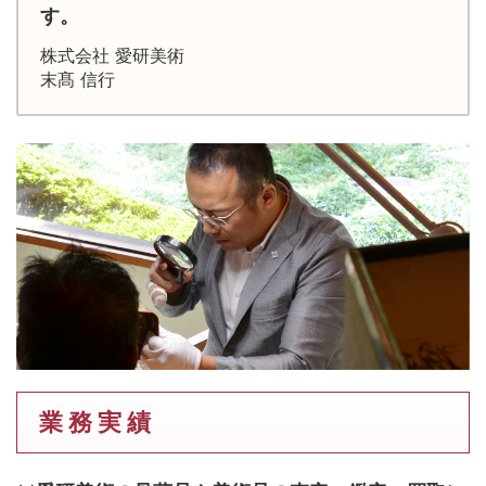
す。
株式会社 愛研美術
末髙 信行
業 務 実 績