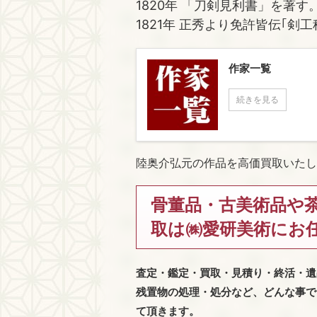
1820年 「刀剣見利書」を著す
1821年 正秀より免許皆伝｢剣
作家一覧
続きを見る
陸奥介弘元の作品を高価買取いたし
骨董品・古美術品や
取は㈱愛研美術にお
査定・鑑定・買取・見積り・終活・遺
残置物の処理・処分など、どんな事で
て頂きます。