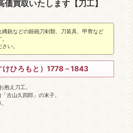
高価買取いたします【刀工】
火縄銃などの銃砲刀剣類、刀装具、甲冑など
す。
ださい。
ひろもと）1778－1843
お抱え刀工。
鍛冶「古山久四郎」の末子。
事。