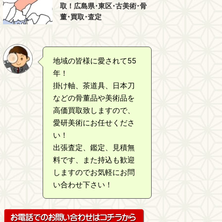
取！広島県･東区･古美術･骨
董･買取･査定
地域の皆様に愛されて55
年！
掛け軸、茶道具、日本刀
などの骨董品や美術品を
高価買取致しますので、
愛研美術にお任せくださ
い！
出張査定、鑑定、見積無
料です、また持込も歓迎
しますのでお気軽にお問
い合わせ下さい！