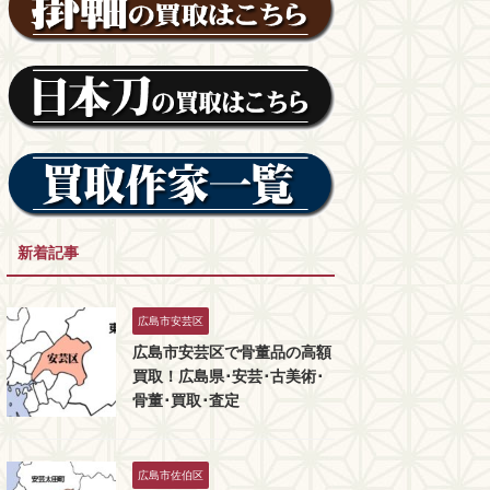
新着記事
広島市安芸区
広島市安芸区で骨董品の高額
買取！広島県･安芸･古美術･
骨董･買取･査定
広島市佐伯区