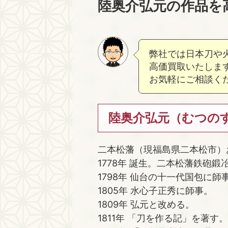
陸奥介弘元の作品を
弊社では日本刀や
高価買取いたしま
お気軽にご相談く
陸奥介弘元（むつのすけ
二本松藩（現福島県二本松市）
1778年 誕生。二本松藩鉄砲
1798年 仙台の十一代国包に師
1805年 水心子正秀に師事。
1809年 弘元と改める。
1811年 「刀を作る記」を著す。