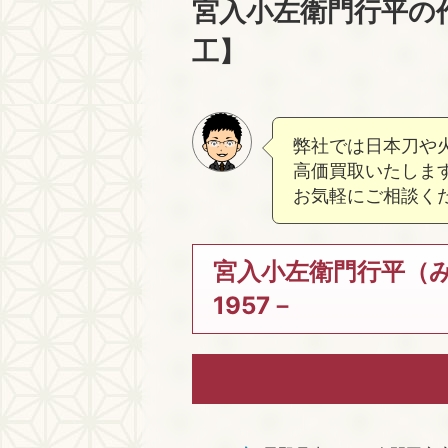
宮入小左衛門行平の
工】
弊社では日本刀や
高価買取いたしま
お気軽にご相談く
宮入小左衛門行平（
1957－