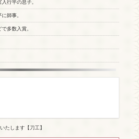
宮入行平の息子。
平に師事。
どで多数入賞。
。
いたします【刀工】