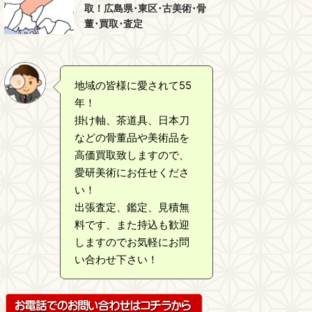
取！広島県･東区･古美術･骨
董･買取･査定
地域の皆様に愛されて55
年！
掛け軸、茶道具、日本刀
などの骨董品や美術品を
高価買取致しますので、
愛研美術にお任せくださ
い！
出張査定、鑑定、見積無
料です、また持込も歓迎
しますのでお気軽にお問
い合わせ下さい！