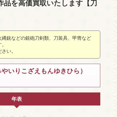
作品を高価買取いたします【刀
火縄銃などの銃砲刀剣類、刀装具、甲冑など
す。
ださい。
みやいりこざえもんゆきひら）
年表