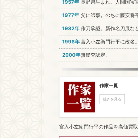
1957年
長野県生まれ。人間国宝
1977年
父に師事。のちに藤安将
1982年
作刀承認。新作名刀展な
1996年
宮入小左衛門行平に改名
2000年
無鑑査認定。
作家一覧
続きを見る
宮入小左衛門行平の作品を高価買取