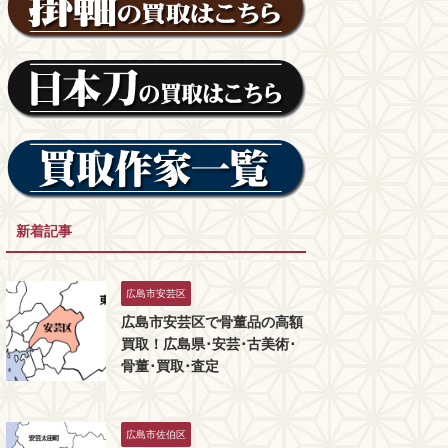
新着記事
広島市安芸区
広島市安芸区で骨董品の高額
買取！広島県･安芸･古美術･
骨董･買取･査定
広島市佐伯区