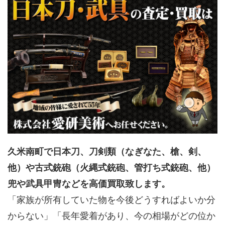
久米南町で日本刀、刀剣類（なぎなた、槍、剣、
他）や古式銃砲（火縄式銃砲、管打ち式銃砲、他）
兜や武具甲冑などを高価買取致します。
「家族が所有していた物を今後どうすればよいか分
からない」「長年愛着があり、今の相場がどの位か