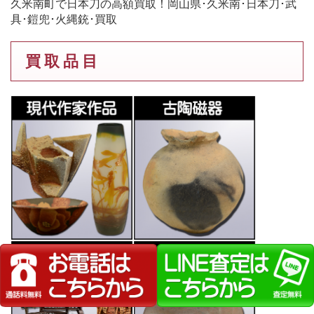
久米南町で日本刀の高額買取！岡山県･久米南･日本刀･武
具･鎧兜･火縄銃･買取
買 取 品 目