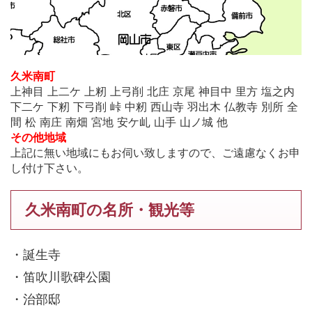
久米南町
上神目 上二ケ 上籾 上弓削 北庄 京尾 神目中 里方 塩之内
下二ケ 下籾 下弓削 峠 中籾 西山寺 羽出木 仏教寺 別所 全
間 松 南庄 南畑 宮地 安ケ乢 山手 山ノ城 他
その他地域
上記に無い地域にもお伺い致しますので、ご遠慮なくお申
し付け下さい。
久米南町の名所・観光等
・誕生寺
・笛吹川歌碑公園
・治部邸