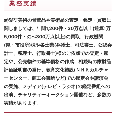
業 務 実 績
㈱愛研美術の骨董品や美術品の査定・鑑定・買取に
関しましては、
年間1,200件・30万点以上(通算1万
5,000件・のべ300万点以上)
の買取、行政機関
(県・市役所)様や各士業(弁護士、司法書士、公認会
計士、税理士、行政書士)様のご依頼での査定・鑑
定や、公売物件の基準価格の作成、相続時の家財品
評価証明書の発行、教育文化施設(ＮＨＫカルチャ
ーセンター、商工会議所など)での鑑定会や講演会
の実施、メディア(テレビ・ラジオ)の鑑定番組への
出演、チャリティーオークション開催など、多数の
実績があります。