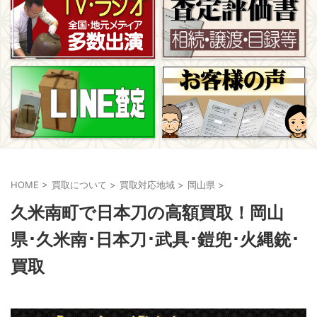
HOME
>
買取について
>
買取対応地域
>
岡山県
>
久米南町で日本刀の高額買取！岡山
県･久米南･日本刀･武具･鎧兜･火縄銃･
買取