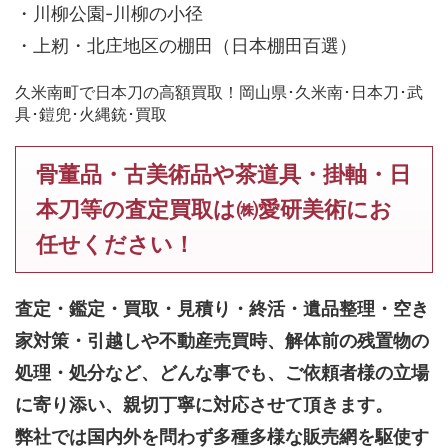
・川柳公園-川柳の小径
・上籾・北庄地区の棚田（日本棚田百選）
久米南町で日本刀の高額買取！岡山県･久米南･日本刀･武
具･鎧兜･火縄銃･買取
骨董品・古美術品や茶道具・掛軸・日
本刀等の査定買取は㈱愛研美術にお
任せください！
査定・鑑定・買取・見積り・終活・遺品整理・空き
家対策・引越しや不動産売買時、解体前の残置物の
処理・処分など、どんな事でも、
ご依頼者様の立場
に寄り添い、親切丁寧に対応させて頂きます。
弊社では国内外を問わず多種多様な販売網を駆使す