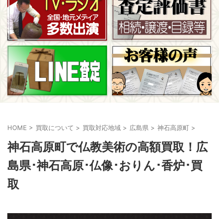
HOME
>
買取について
>
買取対応地域
>
広島県
>
神石高原町
>
神石高原町で仏教美術の高額買取！広
島県･神石高原･仏像･おりん･香炉･買
取