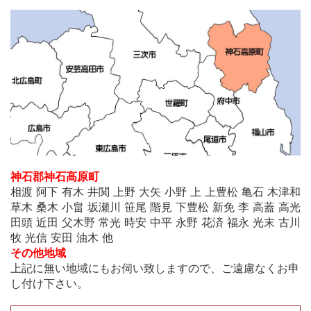
神石郡神石高原町
相渡 阿下 有木 井関 上野 大矢 小野 上 上豊松 亀石 木津和
草木 桑木 小畠 坂瀬川 笹尾 階見 下豊松 新免 李 高蓋 高光
田頭 近田 父木野 常光 時安 中平 永野 花済 福永 光末 古川
牧 光信 安田 油木 他
その他地域
上記に無い地域にもお伺い致しますので、ご遠慮なくお申
し付け下さい。