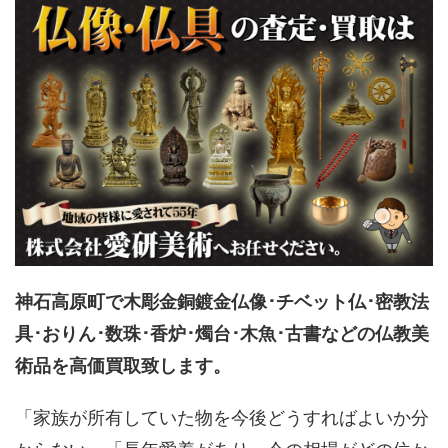
神石高原町で木彫金銅鍍金仏像･チベット仏･密教法
具･おりん･数珠･香炉･燭台･木魚･古書などの仏教美
術品を高価買取致します。
「家族が所有していた物を今後どうすればよいか分