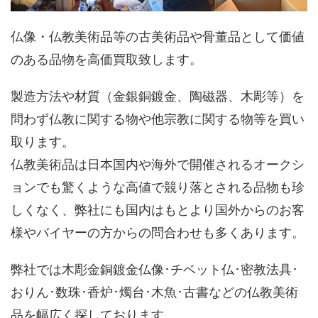
仏像・仏教美術品等の古美術品や骨董品として価値
のある品物を高価買取致します。
製造方法や材質（金銀銅鍍金、陶磁器、木彫等）を
問わず仏教に関する物や他宗教に関する物等を買い
取ります。
仏教美術品は日本国内や海外で開催されるオークシ
ョンでも驚くような高値で競り落とされる品物も珍
しくなく、弊社にも国内はもとより国外からのお客
様やバイヤーの方からの問合わせも多くあります。
弊社では木彫金銅鍍金仏像･チベット仏･密教法具･
おりん･数珠･香炉･燭台･木魚･古書などの仏教美術
品を幅広く探しております。