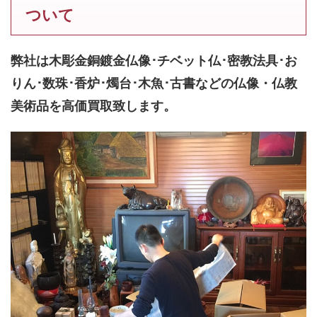
ついて
弊社は木彫金銅鍍金仏像･チベット仏･密教法具･お
りん･数珠･香炉･燭台･木魚･古書などの仏像・仏教
美術品を高価買取致します。