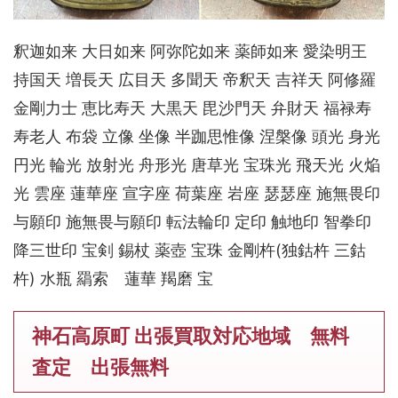
釈迦如来 大日如来 阿弥陀如来 薬師如来 愛染明王
持国天 増長天 広目天 多聞天 帝釈天 吉祥天 阿修羅
金剛力士 恵比寿天 大黒天 毘沙門天 弁財天 福禄寿
寿老人 布袋 立像 坐像 半跏思惟像 涅槃像 頭光 身光
円光 輪光 放射光 舟形光 唐草光 宝珠光 飛天光 火焔
光 雲座 蓮華座 宣字座 荷葉座 岩座 瑟瑟座 施無畏印
与願印 施無畏与願印 転法輪印 定印 触地印 智拳印
降三世印 宝剣 錫杖 薬壺 宝珠 金剛杵(独鈷杵 三鈷
杵) 水瓶 羂索 蓮華 羯磨 宝
神石高原町 出張買取対応地域 無料
査定 出張無料