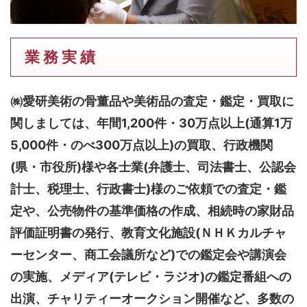
業 務 実 績
㈱愛研美術の骨董品や美術品の査定・鑑定・買取に
関しましては、
年間1,200件・30万点以上(通算1万
5,000件・のべ300万点以上)
の買取、行政機関
(県・市役所)様や各士業(弁護士、司法書士、公認会
計士、税理士、行政書士)様のご依頼での査定・鑑
定や、公売物件の基準価格の作成、相続時の家財品
評価証明書の発行、教育文化施設(ＮＨＫカルチャ
ーセンター、商工会議所など)での鑑定会や講演会
の実施、メディア(テレビ・ラジオ)の鑑定番組への
出演、チャリティーオークション開催など、多数の