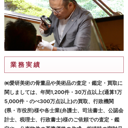
業 務 実 績
㈱愛研美術の骨董品や美術品の査定・鑑定・買取に
関しましては、
年間1,200件・30万点以上(通算1万
5,000件・のべ300万点以上)
の買取、行政機関
(県・市役所)様や各士業(弁護士、司法書士、公認会
計士、税理士、行政書士)様のご依頼での査定・鑑