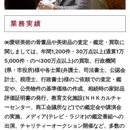
業 務 実 績
㈱愛研美術の骨董品や美術品の査定・鑑定・買取に
関しましては、
年間1,200件・30万点以上(通算1万
5,000件・のべ300万点以上)
の買取、行政機関
(県・市役所)様や各士業(弁護士、司法書士、公認会
計士、税理士、行政書士)様のご依頼での査定・鑑
定や、公売物件の基準価格の作成、相続時の家財品
評価証明書の発行、教育文化施設(ＮＨＫカルチャ
ーセンター、商工会議所など)での鑑定会や講演会
の実施、メディア(テレビ・ラジオ)の鑑定番組への
出演、チャリティーオークション開催など、多数の