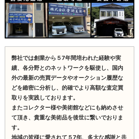
弊社では創業から５7年間培われた経験や実
績、各分野とのネットワークを駆使し、国内
外の最新の売買データやオークション履歴な
どを緻密に分析し、的確でより高額な査定買
取りを実践しております。
またコレクター様や美術館などにも納めさせ
て頂き、貴重な美術品を後世に繋いでおりま
す。
地域の皆様に愛されて５7年、多大な感謝と共