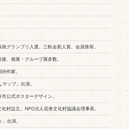
版画グランプリ入選。三軌会新人賞。会員推挙。
以後、個展・グループ展多数。
招待作家。
んマップ」出演。
巻市公式ポスターデザイン。
文化村設立。NPO法人花巻文化村協議会理事長。
々」出演。