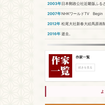
2003年
日本郵政公社近畿版ふる
2007年
NHKワールドTV Begin 
2012年
松尾大社新春大絵馬原画
2016年
逝去。
作家一覧
続きを見る
よ