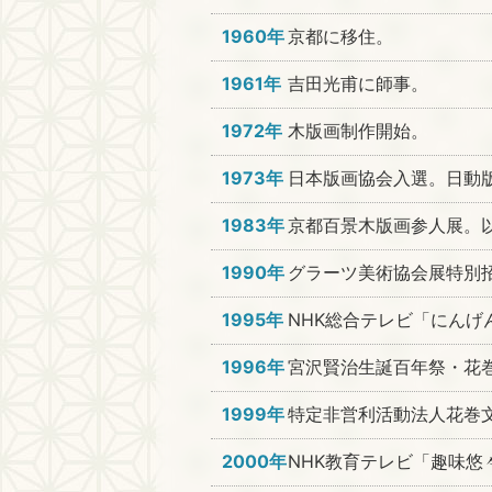
1960年
京都に移住。
1961年
吉田光甫に師事。
1972年
木版画制作開始。
1973年
日本版画協会入選。日動
1983年
京都百景木版画参人展。
1990年
グラーツ美術協会展特別
1995年
NHK総合テレビ「にんげ
1996年
宮沢賢治生誕百年祭・花
1999年
特定非営利活動法人花巻
2000年
NHK教育テレビ「趣味悠