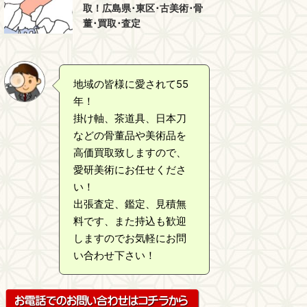
取！広島県･東区･古美術･骨
董･買取･査定
地域の皆様に愛されて55
年！
掛け軸、茶道具、日本刀
などの骨董品や美術品を
高価買取致しますので、
愛研美術にお任せくださ
い！
出張査定、鑑定、見積無
料です、また持込も歓迎
しますのでお気軽にお問
い合わせ下さい！