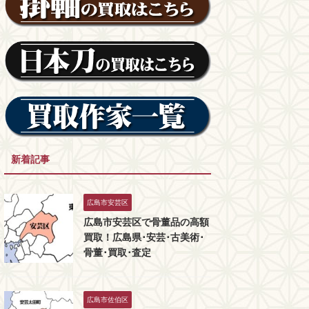
新着記事
広島市安芸区
広島市安芸区で骨董品の高額
買取！広島県･安芸･古美術･
骨董･買取･査定
広島市佐伯区