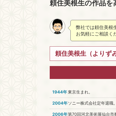
頼住美根生の作品を
弊社では頼住美根
お気軽にご相談く
頼住美根生（よりずみ
1944年
東京生まれ。
2004年
ソニー株式会社定年退職
2006年
第70回河北美術展仙台市