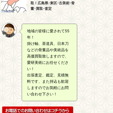
取！広島県･東区･古美術･骨
董･買取･査定
地域の皆様に愛されて55
年！
掛け軸、茶道具、日本刀
などの骨董品や美術品を
高価買取致しますので、
愛研美術にお任せくださ
い！
出張査定、鑑定、見積無
料です、また持込も歓迎
しますのでお気軽にお問
い合わせ下さい！