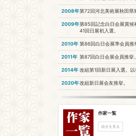
2008年
第72回河北美術展秋田県
2009年
第85回記念白日会展賞候
41回日展初入選。
2010年
第86回白日会展準会員推
2011年
第87回白日会展会員推挙
2014年
改組第1回新日展入選。以
2020年
改組新日展会友推挙。
作家一覧
続きを見る