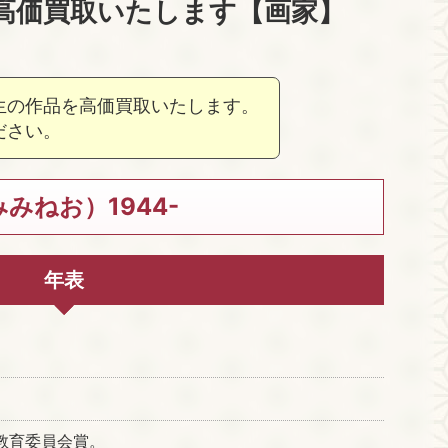
高価買取いたします【画家】
生の作品を高価買取いたします。
ださい。
みねお）1944-
年表
。
教育委員会賞。