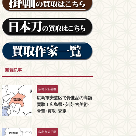
新着記事
広島市安芸区
広島市安芸区で骨董品の高額
買取！広島県･安芸･古美術･
骨董･買取･査定
広島市佐伯区