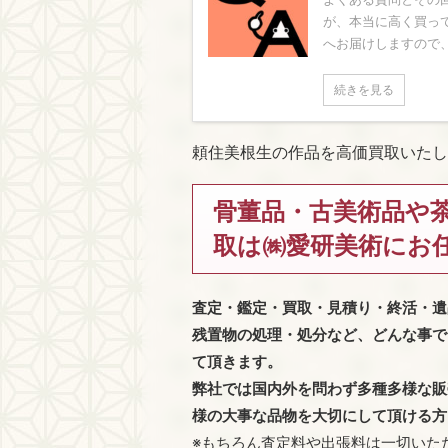
が、本当に高く買っ
へお届けしますので、
続きを見る
頼住美根生の作品を高価買取いたし
骨董品・古美術品や
取は㈱愛研美術にお
査定・鑑定・買取・見積り・終活・遺
残置物の処理・処分など、どんな事で
て頂きます。
弊社では国内外を問わず多種多様な販
様の大事な品物を大切にして頂ける方
※もちろん査定料や出張料は一切いた