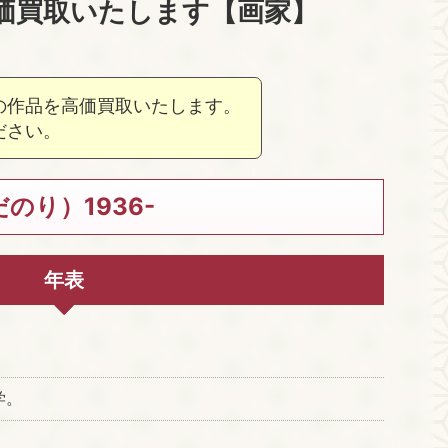
価買取いたします【画家】
の作品を高価買取いたします。
ださい。
のり）1936-
年表
学。