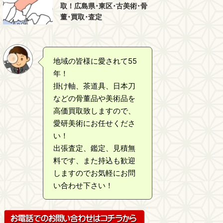
取！広島県･東区･古美術･骨
董･買取･査定
地域の皆様に愛されて55
年！
掛け軸、茶道具、日本刀
などの骨董品や美術品を
高価買取致しますので、
愛研美術にお任せくださ
い！
出張査定、鑑定、見積無
料です、また持込も歓迎
しますのでお気軽にお問
い合わせ下さい！