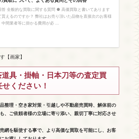
の買取について、よくある質問とその回答
答 全般的な買取に関する質問 ● 高価買取と書いてあります
て貰えるのですか？ 弊社はお売り頂いた品物を直接次のお客様
中間業者等に掛かる費用が必 ...
す【画家】
茶道具・掛軸・日本刀等の査定買
任せください！
品整理・空き家対策・引越しや不動産売買時、解体前の
も、
ご依頼者様の立場に寄り添い、親切丁寧に対応させ
売網を駆使する事で、より高価な買取を可能にし、お客
にお渡ししております。