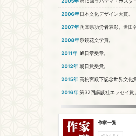
2005年
第15回ラハティ・ポスタ
2006年
日本文化デザイン大賞。
2007年
兵庫県功労者表彰。世田
2008年
泉鏡花文学賞。
2011年
旭日章受章。
2012年
朝日賞受賞。
2015年
高松宮殿下記念世界文化
2016年
第32回講談社エッセイ賞
作家一覧
続きを見る