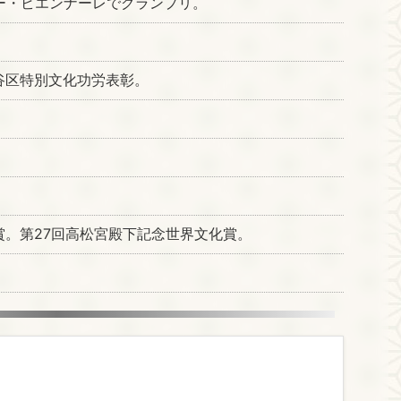
ー・ビエンナーレでグランプリ。
谷区特別文化功労表彰。
賞。第27回高松宮殿下記念世界文化賞。
。