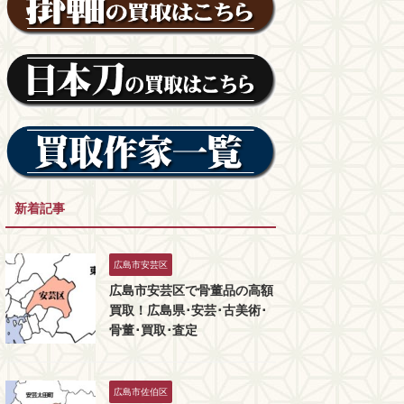
新着記事
広島市安芸区
広島市安芸区で骨董品の高額
買取！広島県･安芸･古美術･
骨董･買取･査定
広島市佐伯区