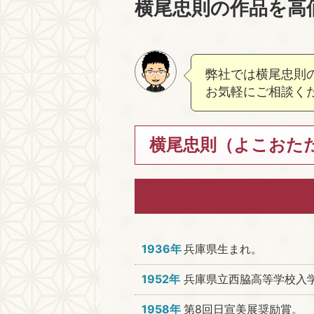
横尾忠則の作品を高
弊社では横尾忠則
お気軽にご相談く
横尾忠則（よこおただ
1936年
兵庫県生まれ。
1952年
兵庫県立西脇高等学校入
1958年
第8回日宣美展奨励賞。