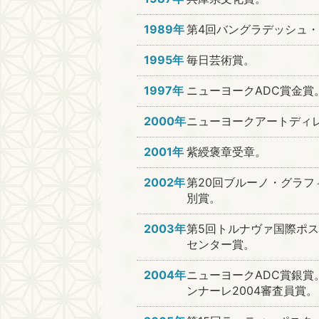
1989年
第4回バングラデッシュ
1995年
毎日芸術賞。
1997年
ニューヨークADC賞金賞
2000年
ニューヨークアートディレク
2001年
紫綬褒章受章。
2002年
第20回ブルーノ・グラフィ
別賞。
2003年
第5回トルナヴァ国際ポス
センター賞。
2004年
ニューヨークADC賞銀賞
ンナーレ2004審査員賞。