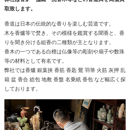
取致します。
香道は日本の伝統的な香りを楽しむ芸道です。
木を香爐等で焚き、その模様を鑑賞する聞香と、香
りを聞き分ける組香の二種類が主となります。
香木の一つである白檀は仏像等の彫刻や扇子や数珠
等の材料として有名です。
弊社では香爐 銀葉挟 香筋 香匙 鶯 羽箒 火筋 灰押 乱
箱 盆 香合 総包 地敷 香盤 名乗紙 香包 など幅広く探
しております。