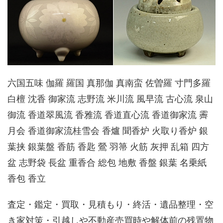
六国五味 伽羅 羅国 真那伽 真南蛮 佐曽羅 寸門多羅
白檀 沈香 御家流 志野流 米川流 風早流 古心流 泉山
御流 香道翠風流 香雅流 香道直心流 香道御家流 霽
月会 香道御家流桂雪会 香爐 聞香炉 火取り香炉 銀
葉挟 銀葉盤 香筋 香匙 鶯 羽箒 火筋 灰押 乱箱 四方
盆 志野袋 長盆 重香合 総包 地敷 香盤 銀葉 名乗紙
香包 香立
査定・鑑定・買取・見積もり・終活・遺品整理・空
き家対策・引越しや不動産売買時や解体前の残置物