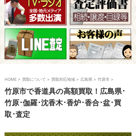
HOME
>
買取について
>
買取対応地域
>
広島県
>
竹原市
>
竹原市で香道具の高額買取！広島県･
竹原･伽羅･沈香木･香炉･香合･盆･買
取･査定