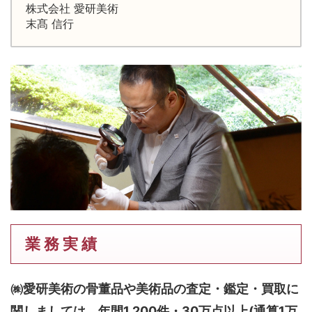
株式会社 愛研美術
末髙 信行
業 務 実 績
㈱愛研美術の骨董品や美術品の査定・鑑定・買取に
関しましては、
年間1,200件・30万点以上(通算1万