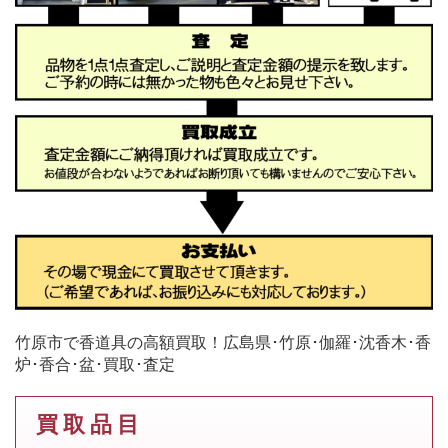
竹原市で香道具の高額買取！広島県･竹原･伽羅･沈香木･香
炉･香合･盆･買取･査定
買 取 品 目