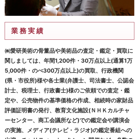
業 務 実 績
㈱愛研美術の骨董品や美術品の査定・鑑定・買取に
関しましては、
年間1,200件・30万点以上(通算1万
5,000件・のべ300万点以上)
の買取、行政機関
(県・市役所)様や各士業(弁護士、司法書士、公認会
計士、税理士、行政書士)様のご依頼での査定・鑑
定や、公売物件の基準価格の作成、相続時の家財品
評価証明書の発行、教育文化施設(ＮＨＫカルチャ
ーセンター、商工会議所など)での鑑定会や講演会
の実施、メディア(テレビ・ラジオ)の鑑定番組への