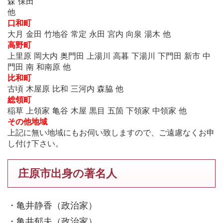
森 保田
他
口和町
大月 金田 竹地谷 常定 永田 宮内 向泉 湯木 他
高野町
上里原 岡大内 奥門田 上湯川 高暮 下湯川 下門田 新市 中
門田 南 和南原 他
比和町
古頃 木屋原 比和 三河内 森脇 他
総領町
稲草 上領家 亀谷 木屋 黒目 五箇 下領家 中領家 他
その他地域
上記に無い地域にもお伺い致しますので、ご遠慮なくお申
し付け下さい。
庄原市出身の著名人
・亀井静香（政治家）
・亀井郁夫（政治家）