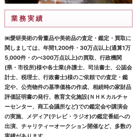
業 務 実 績
㈱愛研美術の骨董品や美術品の査定・鑑定・買取に
関しましては、
年間1,200件・30万点以上(通算1万
5,000件・のべ300万点以上)
の買取、行政機関
(県・市役所)様や各士業(弁護士、司法書士、公認会
計士、税理士、行政書士)様のご依頼での査定・鑑
定や、公売物件の基準価格の作成、相続時の家財品
評価証明書の発行、教育文化施設(ＮＨＫカルチャ
ーセンター、商工会議所など)での鑑定会や講演会
の実施、メディア(テレビ・ラジオ)の鑑定番組への
出演、チャリティーオークション開催など、多数の
実績があります。