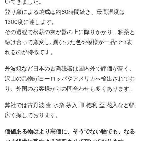
いてきました。
登り窯による焼成は約60時間続き、最高温度は
1300度に達します。
その過程で松薪の灰が器の上に降りかかり、釉薬と
融け合って窯変し､異なった色や模様が一品づつ表
れるのが特徴です。
丹波焼など日本の古陶磁器は国内外で評価が高く、
沢山の品物がヨーロッパやアメリカへ輸出されてお
り、外国のお客様からの問合わせも多くあります。
弊社では古丹波 壷 水指 茶入 皿 徳利 盃 花入など幅
広く探しております。
価値ある物はより高価に、そうでない物でも、なる