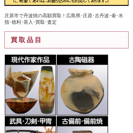
庄原市で丹波焼の高額買取！広島県･庄原･古丹波･壷･水
指･徳利･茶入･買取･査定
買 取 品 目