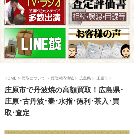
HOME
>
買取について
>
買取対応地域
>
広島県
>
庄原市
>
庄原市で丹波焼の高額買取！広島県･
庄原･古丹波･壷･水指･徳利･茶入･買
取･査定