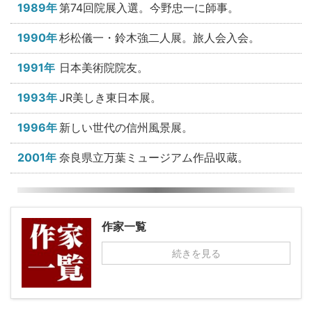
1989年
第74回院展入選。今野忠一に師事。
1990年
杉松儀一・鈴木強二人展。旅人会入会。
1991年
日本美術院院友。
1993年
JR美しき東日本展。
1996年
新しい世代の信州風景展。
2001年
奈良県立万葉ミュージアム作品収蔵。
作家一覧
続きを見る