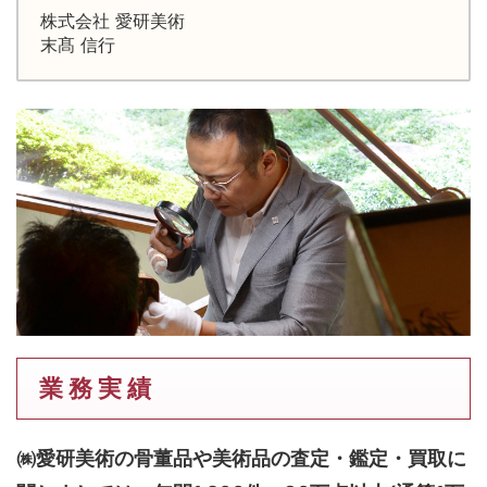
株式会社 愛研美術
末髙 信行
業 務 実 績
㈱愛研美術の骨董品や美術品の査定・鑑定・買取に