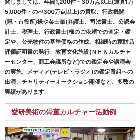
関しましては、
年間1,200件・30万点以上(通算1万
5,000件・のべ300万点以上)
の買取、行政機関
(県・市役所)様や各士業(弁護士、司法書士、公認会
計士、税理士、行政書士)様のご依頼での査定・鑑
定や、公売物件の基準価格の作成、相続時の家財品
評価証明書の発行、教育文化施設(ＮＨＫカルチャ
ーセンター、商工会議所など)での鑑定会や講演会
の実施、メディア(テレビ・ラジオ)の鑑定番組への
出演、チャリティーオークション開催など、多数の
実績があります。
愛研美術の骨董カルチャー活動例