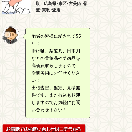
取！広島県･東区･古美術･骨
董･買取･査定
地域の皆様に愛されて55
年！
掛け軸、茶道具、日本刀
などの骨董品や美術品を
高価買取致しますので、
愛研美術にお任せくださ
い！
出張査定、鑑定、見積無
料です、また持込も歓迎
しますのでお気軽にお問
い合わせ下さい！