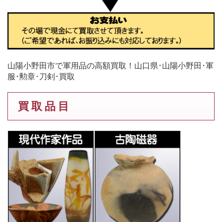
山陽小野田市で軍用品の高額買取！山口県･山陽小野田･軍
服･勲章･刀剣･買取
買 取 品 目