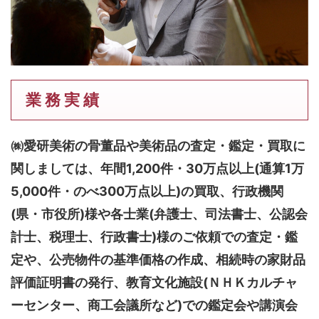
業 務 実 績
㈱愛研美術の骨董品や美術品の査定・鑑定・買取に
関しましては、
年間1,200件・30万点以上(通算1万
5,000件・のべ300万点以上)
の買取、行政機関
(県・市役所)様や各士業(弁護士、司法書士、公認会
計士、税理士、行政書士)様のご依頼での査定・鑑
定や、公売物件の基準価格の作成、相続時の家財品
評価証明書の発行、教育文化施設(ＮＨＫカルチャ
ーセンター、商工会議所など)での鑑定会や講演会