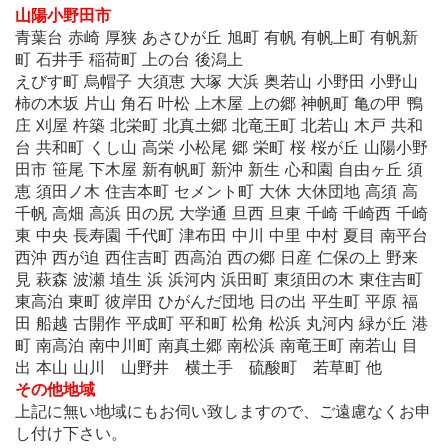
山陽小野田市
青葉台 赤崎 厚狭 あさひが丘 旭町 有帆 有帆上町 有帆新
町 石井手 稲荷町 上の台 後潟上
えびす町 烏帽子 大須恵 大塚 大浜 奥若山 小野田 小野山
柿の木坂 片山 角石 叶松 上木屋 上の郷 神帆町 亀の甲 鴨
庄 刈屋 杵築 北栄町 北真土郷 北竜王町 北若山 木戸 共和
台 共和町 くし山 高栄 小松尾 郷 栄町 桜 桜が丘 山陽小野
田市 笹尾 下木屋 新有帆町 新沖 新生 心和園 自由ヶ丘 須
恵 須田ノ木 住吉本町 セメント町 大休 大休団地 高須 高
千帆 高畑 高浜 田の尻 大学通 旦西 旦東 千崎 千崎西 千崎
東 中央 長寿園 千代町 津布田 中川 中里 中村 夏目 南平台
西沖 西が迫 西住吉町 西高泊 西の郷 日産 仁保の上 野来
見 萩森 波瀬 埴生 浜 浜河内 浜田町 東須田の木 東住吉町
東高泊 東町 彼岸田 ひがんだ団地 日の出 平生町 平原 福
田 船越 古開作 平成町 平和町 松角 松浜 丸河内 緑が丘 港
町 南高泊 南中川町 南真土郷 南松浜 南竜王町 南若山 目
出 本山 山川 山野井 横土手 硫酸町 若草町 他
その他地域
上記に無い地域にもお伺い致しますので、ご遠慮なくお申
し付け下さい。