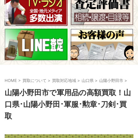
HOME
>
買取について
>
買取対応地域
>
山口県
>
山陽小野田市
>
山陽小野田市で軍用品の高額買取！山
口県･山陽小野田･軍服･勲章･刀剣･買
取