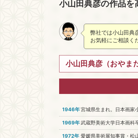
小山田典彦の作品を
弊社では小山田典
お気軽にご相談く
小山田典彦（おやまだ
1946年
宮城県生まれ。日本画家
1969年
武蔵野美術大学日本画科
1972年
愛媛県美術展知事賞・松