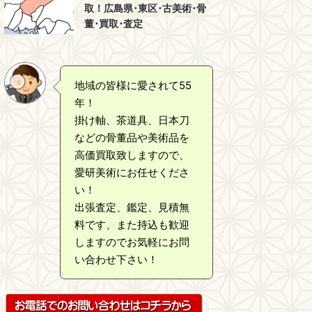
取！広島県･東区･古美術･骨
董･買取･査定
地域の皆様に愛されて55
年！
掛け軸、茶道具、日本刀
などの骨董品や美術品を
高価買取致しますので、
愛研美術にお任せくださ
い！
出張査定、鑑定、見積無
料です、また持込も歓迎
しますのでお気軽にお問
い合わせ下さい！