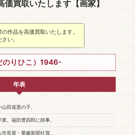
高価買取いたします【画家】
彦の作品を高価買取いたします。
ださい。
のりひこ）1946-
年表
小山田道憲の子。
卒業。福田豊四郎に師事。
山市長賞・愛媛新聞社賞。