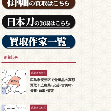
新着記事
広島市安芸区
広島市安芸区で骨董品の高額
買取！広島県･安芸･古美術･
骨董･買取･査定
広島市佐伯区