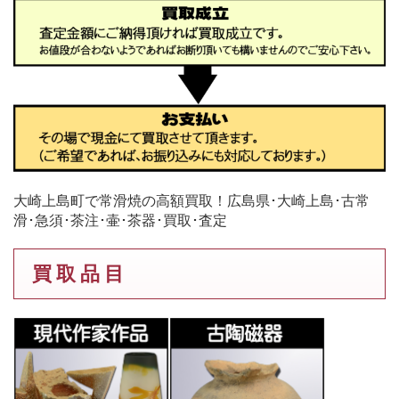
大崎上島町で常滑焼の高額買取！広島県･大崎上島･古常
滑･急須･茶注･壷･茶器･買取･査定
買 取 品 目