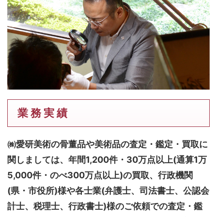
業 務 実 績
㈱愛研美術の骨董品や美術品の査定・鑑定・買取に
関しましては、
年間1,200件・30万点以上(通算1万
5,000件・のべ300万点以上)
の買取、行政機関
(県・市役所)様や各士業(弁護士、司法書士、公認会
計士、税理士、行政書士)様のご依頼での査定・鑑