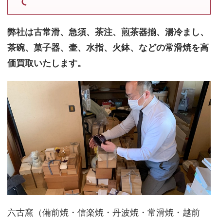
て
弊社は古常滑、急須、茶注、煎茶器揃、湯冷まし、
茶碗、菓子器、壷、水指、火鉢、などの常滑焼を高
価買取いたします。
六古窯（備前焼・信楽焼・丹波焼・常滑焼・越前