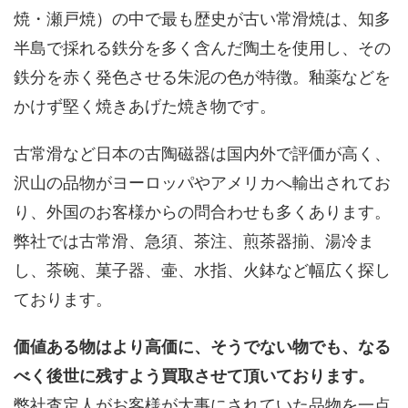
焼・瀬戸焼）の中で最も歴史が古い常滑焼は、知多
半島で採れる鉄分を多く含んだ陶土を使用し、その
鉄分を赤く発色させる朱泥の色が特徴。釉薬などを
かけず堅く焼きあげた焼き物です。
古常滑など日本の古陶磁器は国内外で評価が高く、
沢山の品物がヨーロッパやアメリカへ輸出されてお
り、外国のお客様からの問合わせも多くあります。
弊社では古常滑、急須、茶注、煎茶器揃、湯冷ま
し、茶碗、菓子器、壷、水指、火鉢など幅広く探し
ております。
価値ある物はより高価に、そうでない物でも、なる
べく後世に残すよう買取させて頂いております。
弊社査定人がお客様が大事にされていた品物を一点