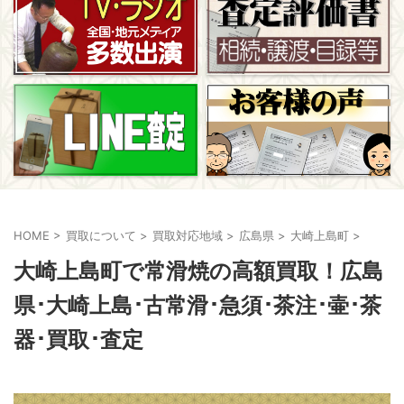
HOME
>
買取について
>
買取対応地域
>
広島県
>
大崎上島町
>
大崎上島町で常滑焼の高額買取！広島
県･大崎上島･古常滑･急須･茶注･壷･茶
器･買取･査定