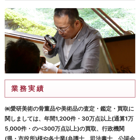
業 務 実 績
㈱愛研美術の骨董品や美術品の査定・鑑定・買取に
関しましては、
年間1,200件・30万点以上(通算1万
5,000件・のべ300万点以上)
の買取、行政機関
(県・市役所)様や各士業(弁護士、司法書士、公認会