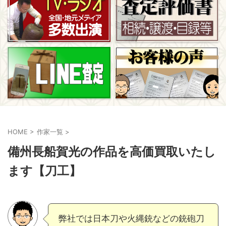
HOME
>
作家一覧
>
備州長船賀光の作品を高価買取いたし
ます【刀工】
弊社では日本刀や火縄銃などの銃砲刀