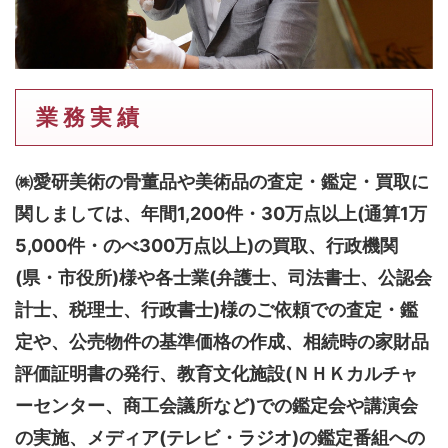
業 務 実 績
㈱愛研美術の骨董品や美術品の査定・鑑定・買取に
関しましては、
年間1,200件・30万点以上(通算1万
5,000件・のべ300万点以上)
の買取、行政機関
(県・市役所)様や各士業(弁護士、司法書士、公認会
計士、税理士、行政書士)様のご依頼での査定・鑑
定や、公売物件の基準価格の作成、相続時の家財品
評価証明書の発行、教育文化施設(ＮＨＫカルチャ
ーセンター、商工会議所など)での鑑定会や講演会
の実施、メディア(テレビ・ラジオ)の鑑定番組への