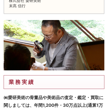
株式会社 愛研美術
末髙 信行
業 務 実 績
㈱愛研美術の骨董品や美術品の査定・鑑定・買取に
関しましては、
年間1,200件・30万点以上(通算1万