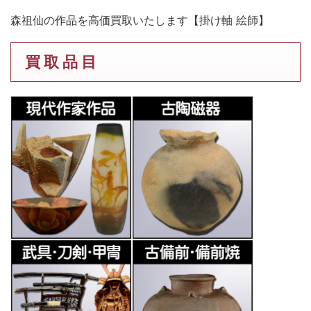
森祖仙の作品を高価買取いたします【掛け軸 絵師】
買 取 品 目