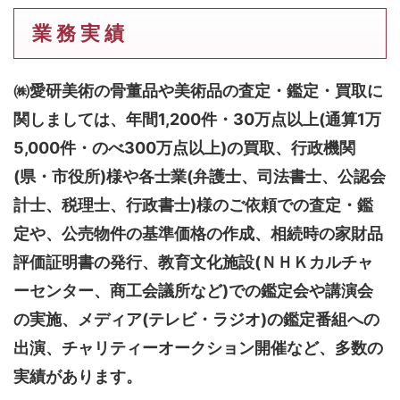
業 務 実 績
㈱愛研美術の骨董品や美術品の査定・鑑定・買取に
関しましては、
年間1,200件・30万点以上(通算1万
5,000件・のべ300万点以上)
の買取、行政機関
(県・市役所)様や各士業(弁護士、司法書士、公認会
計士、税理士、行政書士)様のご依頼での査定・鑑
定や、公売物件の基準価格の作成、相続時の家財品
評価証明書の発行、教育文化施設(ＮＨＫカルチャ
ーセンター、商工会議所など)での鑑定会や講演会
の実施、メディア(テレビ・ラジオ)の鑑定番組への
出演、チャリティーオークション開催など、多数の
実績があります。