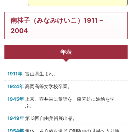
南桂子（みなみけいこ）1911－
2004
年表
1911年
富山県生まれ。
1924年
高岡高等女学校卒業。
1945年
上京。壺井栄に童話を、森芳雄に油絵を学
ぶ。
1949年
第13回自由美術展出品。
1954年
渡仏。４０歳を過ぎて銅版画の世界へ入り活