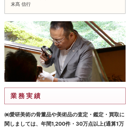
末髙 信行
業 務 実 績
㈱愛研美術の骨董品や美術品の査定・鑑定・買取に
関しましては、
年間1,200件・30万点以上(通算1万