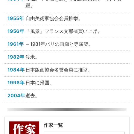
躍。
1955年
自由美術家協会会員推挙。
1956年
「風景」フランス文部省買い上げ。
1961年
～1981年パリの画廊と専属契。
1982年
渡米。
1984年
日本版画協会名誉会員に推挙。
1996年
日本に帰国。
2004年
逝去。
作家一覧