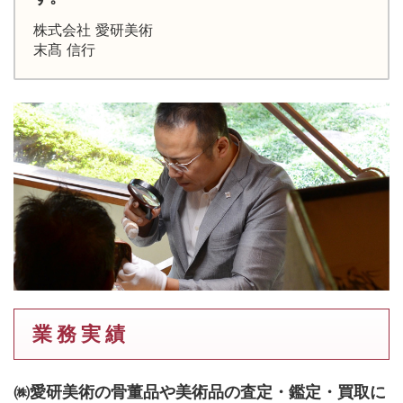
株式会社 愛研美術
末髙 信行
業 務 実 績
㈱愛研美術の骨董品や美術品の査定・鑑定・買取に