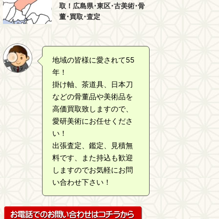
取！広島県･東区･古美術･骨
董･買取･査定
地域の皆様に愛されて55
年！
掛け軸、茶道具、日本刀
などの骨董品や美術品を
高価買取致しますので、
愛研美術にお任せくださ
い！
出張査定、鑑定、見積無
料です、また持込も歓迎
しますのでお気軽にお問
い合わせ下さい！