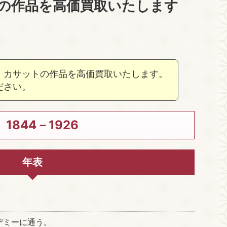
の作品を高価買取いたします
・カサットの作品を高価買取いたします。
ださい。
844－1926
年表
デミーに通う。