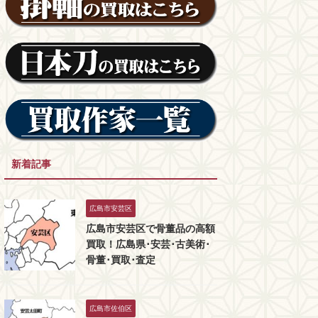
新着記事
広島市安芸区
広島市安芸区で骨董品の高額
買取！広島県･安芸･古美術･
骨董･買取･査定
広島市佐伯区