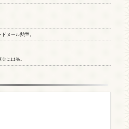
ンドヌール勲章。
覧会に出品。