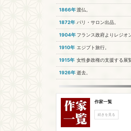
1866年
渡仏。
1872年
パリ・サロン出品。
1904年
フランス政府よりレジオ
1910年
エジプト旅行。
1915年
女性参政権の支援する展
1926年
逝去。
作家一覧
続きを見る