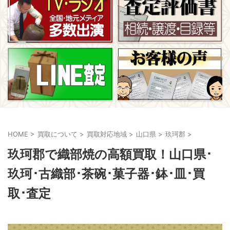
HOME
>
買取について
>
買取対応地域
>
山口県
>
玖珂郡
>
玖珂郡で織部焼の高額買取！山口県･
玖珂･古織部･茶碗･菓子器･鉢･皿･買
取･査定