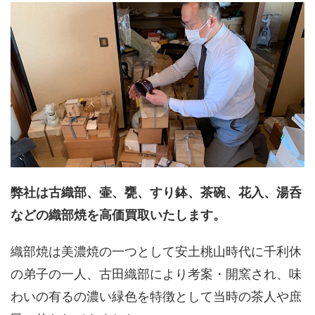
弊社は古織部、壷、甕、すり鉢、茶碗、花入、湯呑
などの織部焼を高価買取いたします。
織部焼は美濃焼の一つとして安土桃山時代に千利休
の弟子の一人、古田織部により考案・開窯され、味
わいの有るの濃い緑色を特徴として当時の茶人や庶