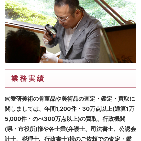
業 務 実 績
㈱愛研美術の骨董品や美術品の査定・鑑定・買取に
関しましては、
年間1,200件・30万点以上(通算1万
5,000件・のべ300万点以上)
の買取、行政機関
(県・市役所)様や各士業(弁護士、司法書士、公認会
計士、税理士、行政書士)様のご依頼での査定・鑑