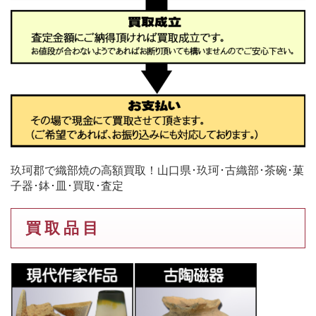
玖珂郡で織部焼の高額買取！山口県･玖珂･古織部･茶碗･菓
子器･鉢･皿･買取･査定
買 取 品 目