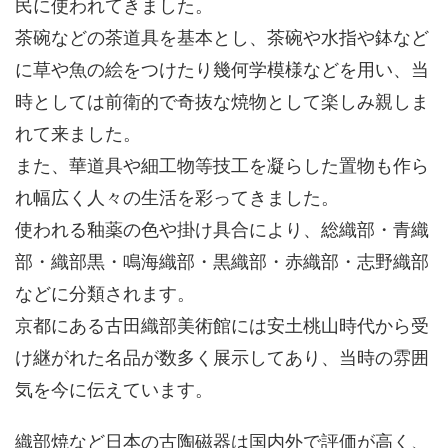
民に使われてきました。
茶碗などの茶道具を基本とし、茶碗や水指や鉢など
に草や魚の絵をつけたり幾何学模様などを用い、当
時としては前衛的で奇抜な焼物として楽しみ親しま
れて来ました。
また、華道具や細工物等技工を凝らした置物も作ら
れ幅広く人々の生活を彩ってきました。
使われる釉薬の色や掛け具合により、総織部・青織
部・織部黒・鳴海織部・黒織部・赤織部・志野織部
などに分類されます。
京都にある古田織部美術館には安土桃山時代から受
け継がれた名品が数多く展示してあり、当時の雰囲
気を今に伝えています。
織部焼など日本の古陶磁器は国内外で評価が高く、