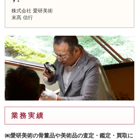
株式会社 愛研美術
末髙 信行
業 務 実 績
㈱愛研美術の骨董品や美術品の査定・鑑定・買取に