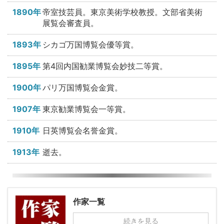
1890年
帝室技芸員。東京美術学校教授。文部省美術
展覧会審査員。
1893年
シカゴ万国博覧会優等賞。
1895年
第4回内国勧業博覧会妙技二等賞。
1900年
パリ万国博覧会金賞。
1907年
東京勧業博覧会一等賞。
1910年
日英博覧会名誉金賞。
1913年
逝去。
作家一覧
続きを見る