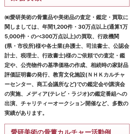
㈱愛研美術の骨董品や美術品の査定・鑑定・買取に
関しましては、
年間1,200件・30万点以上(通算1万
5,000件・のべ300万点以上)
の買取、行政機関
(県・市役所)様や各士業(弁護士、司法書士、公認会
計士、税理士、行政書士)様のご依頼での査定・鑑
定や、公売物件の基準価格の作成、相続時の家財品
評価証明書の発行、教育文化施設(ＮＨＫカルチャ
ーセンター、商工会議所など)での鑑定会や講演会
の実施、メディア(テレビ・ラジオ)の鑑定番組への
出演、チャリティーオークション開催など、多数の
実績があります。
愛研美術の骨董カルチャー活動例