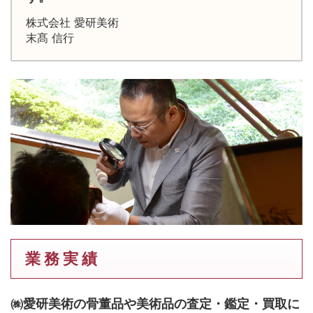
株式会社 愛研美術
末髙 信行
業 務 実 績
㈱愛研美術の骨董品や美術品の査定・鑑定・買取に