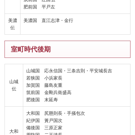
肥前国 平戸左
美濃
美濃国 直江志津・金行
伝
室町時代後期
山城国 応永信国・三条吉則・平安城長吉
若狭国 小浜家長
山城
加賀国 藤島友重
伝
筑前国 金剛兵衛盛高
肥後国 末延寿
大和国 尻懸則長・手掻包次
紀伊国 簣戸国次
備後国 三原正家
大和
周防国 二王清長