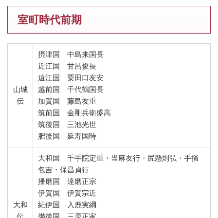
室町時代前期
摂津国 中島来国長
近江国 甘呂俊長
遠江国 粟田口友安
山城
越前国 千代鶴国長
伝
加賀国 藤島友重
筑前国 金剛兵衛盛高
筑後国 三池光世
肥後国 延寿国時
大和国 千手院定重・当麻友行・尻懸則弘・手掻
包吉・保昌貞行
播磨国 達磨正宗
伊賀国 伊賀宗近
大和
紀伊国 入鹿実綱
伝
備後国 三原正家