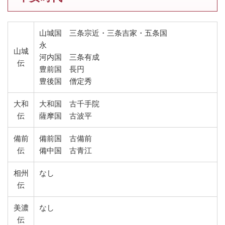
山城国 三条宗近・三条吉家・五条国
永
山城
河内国 三条有成
伝
豊前国 長円
豊後国 僧定秀
大和
大和国 古千手院
伝
薩摩国 古波平
備前
備前国 古備前
伝
備中国 古青江
相州
なし
伝
美濃
なし
伝