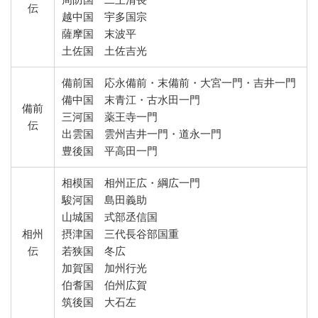
伝
越中国 宇多国宗
薩摩国 末波平
土佐国 土佐吉光
備前国 応永備前・末備前・大宮一門・吉井一門
備中国 末青江・古水田一門
備前
三河国 薬王寺一門
伝
出雲国 雲州吉井一門・道永一門
豊後国 平高田一門
相模国 相州正広・綱広一門
駿河国 島田義助
山城国 式部丞信国
相州
摂津国 三代長谷部国重
伝
若狭国 冬広
加賀国 加州行光
伯耆国 伯州広賀
筑後国 大石左