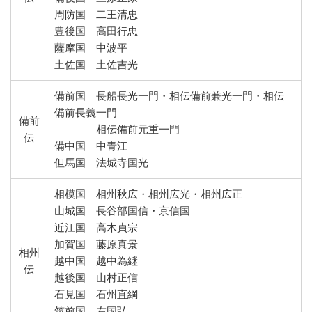
周防国 二王清忠
豊後国 高田行忠
薩摩国 中波平
土佐国 土佐吉光
備前国 長船長光一門・相伝備前兼光一門・相伝
備前長義一門
備前
相伝備前元重一門
伝
備中国 中青江
但馬国 法城寺国光
相模国 相州秋広・相州広光・相州広正
山城国 長谷部国信・京信国
近江国 高木貞宗
加賀国 藤原真景
相州
越中国 越中為継
伝
越後国 山村正信
石見国 石州直綱
筑前国 左国弘