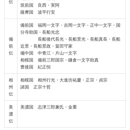
伝
筑前国 良西・実阿
薩摩国 波平行安
備前国 福岡一文字・吉岡一文字・正中一文字・国
分寺助国・長船光忠
備
長船後代長光・長船景光・長船真長・長船
前
近景・長船景政・畠田守家
伝
備中国 中青江・片山一文字
相模国 備前三郎国宗・鎌倉一文字助真
豊後国 紀正恒
相
相模国 相州行光・大進坊祐慶・正宗・貞宗
州
諸国 正宗十哲
伝
美
美濃国 志津三郎兼氏・金重
濃
伝