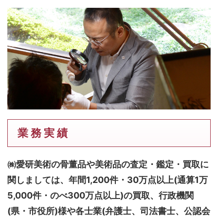
業 務 実 績
㈱愛研美術の骨董品や美術品の査定・鑑定・買取に
関しましては、
年間1,200件・30万点以上(通算1万
5,000件・のべ300万点以上)
の買取、行政機関
(県・市役所)様や各士業(弁護士、司法書士、公認会