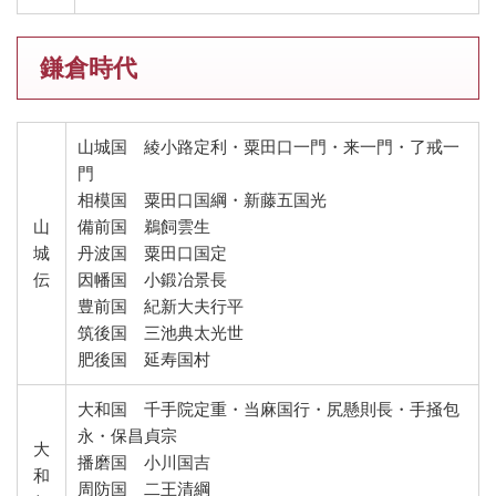
鎌倉時代
山城国 綾小路定利・粟田口一門・来一門・了戒一
門
相模国 粟田口国綱・新藤五国光
山
備前国 鵜飼雲生
城
丹波国 粟田口国定
伝
因幡国 小鍛冶景長
豊前国 紀新大夫行平
筑後国 三池典太光世
肥後国 延寿国村
大和国 千手院定重・当麻国行・尻懸則長・手掻包
永・保昌貞宗
大
播磨国 小川国吉
和
周防国 二王清綱