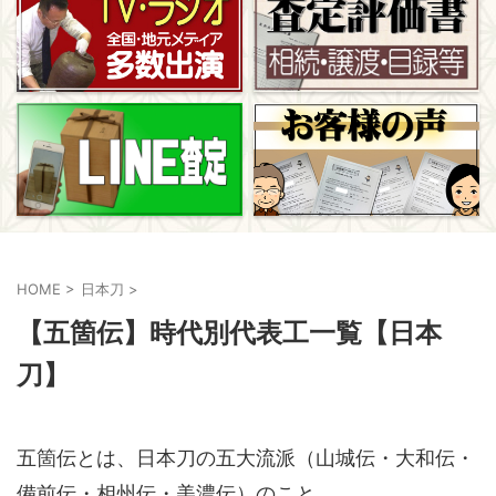
HOME
>
日本刀
>
【五箇伝】時代別代表工一覧【日本
刀】
五箇伝とは、日本刀の五大流派（山城伝・大和伝・
備前伝・相州伝・美濃伝）のこと。