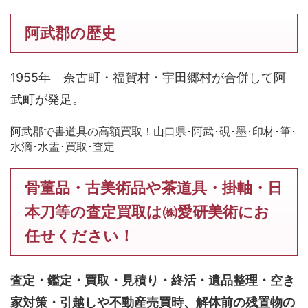
阿武郡の歴史
1955年 奈古町・福賀村・宇田郷村が合併して阿
武町が発足。
阿武郡で書道具の高額買取！山口県･阿武･硯･墨･印材･筆･
水滴･水盂･買取･査定
骨董品・古美術品や茶道具・掛軸・日
本刀等の査定買取は㈱愛研美術にお
任せください！
査定・鑑定・買取・見積り・終活・遺品整理・空き
家対策・引越しや不動産売買時、解体前の残置物の