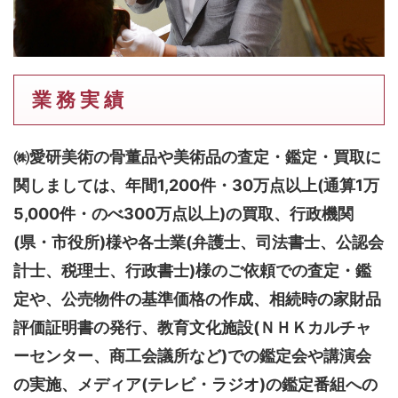
業 務 実 績
㈱愛研美術の骨董品や美術品の査定・鑑定・買取に
関しましては、
年間1,200件・30万点以上(通算1万
5,000件・のべ300万点以上)
の買取、行政機関
(県・市役所)様や各士業(弁護士、司法書士、公認会
計士、税理士、行政書士)様のご依頼での査定・鑑
定や、公売物件の基準価格の作成、相続時の家財品
評価証明書の発行、教育文化施設(ＮＨＫカルチャ
ーセンター、商工会議所など)での鑑定会や講演会
の実施、メディア(テレビ・ラジオ)の鑑定番組への