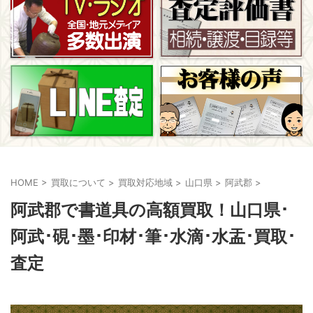
HOME
>
買取について
>
買取対応地域
>
山口県
>
阿武郡
>
阿武郡で書道具の高額買取！山口県･
阿武･硯･墨･印材･筆･水滴･水盂･買取･
査定