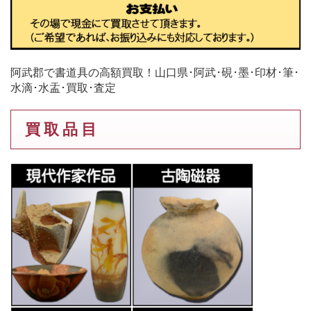
阿武郡で書道具の高額買取！山口県･阿武･硯･墨･印材･筆･
水滴･水盂･買取･査定
買 取 品 目