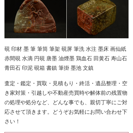
硯 印材 墨 筆 筆筒 筆架 硯屏 筆洗 水注 墨床 画仙紙
赤間硯 水滴 円硯 唐墨 油煙墨 鶏血石 田黄石 寿山石
青田石 印泥 硯箱 書鎮 筆掛 墨池 文鎮
査定・鑑定・買取・見積もり・終活・遺品整理・空
き家対策・引越しや不動産売買時や解体前の残置物
の処理や処分など、どんな事でも、親切丁寧にご対
応させて頂きます。どうぞお気軽にお問い合わせ下
さい！