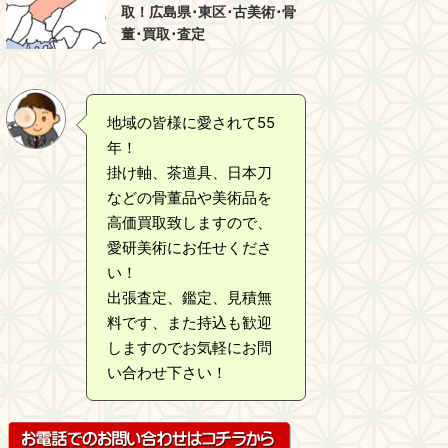
取！広島県･東区･古美術･骨
董･買取･査定
地域の皆様に愛されて55
年！
掛け軸、茶道具、日本刀
などの骨董品や美術品を
高価買取致しますので、
愛研美術にお任せくださ
い！
出張査定、鑑定、見積無
料です、また持込も歓迎
しますのでお気軽にお問
い合わせ下さい！