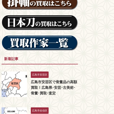
新着記事
広島市安芸区
広島市安芸区で骨董品の高額
買取！広島県･安芸･古美術･
骨董･買取･査定
広島市佐伯区