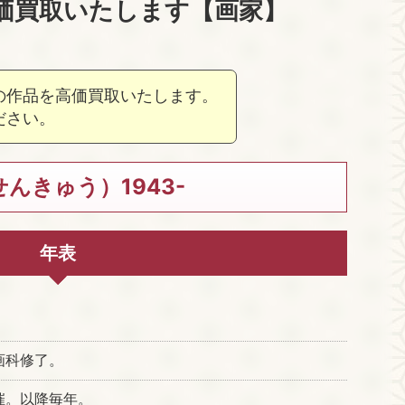
価買取いたします【画家】
の作品を高価買取いたします。
ださい。
んきゅう）1943-
年表
画科修了。
催。以降毎年。