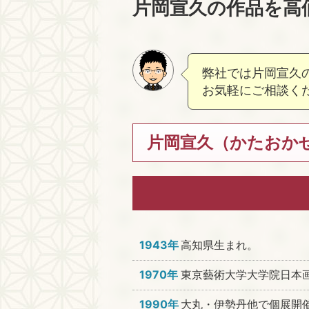
片岡宣久の作品を高
弊社では片岡宣久
お気軽にご相談く
片岡宣久（かたおかせ
1943年
高知県生まれ。
1970年
東京藝術大学大学院日本
1990年
大丸・伊勢丹他で個展開