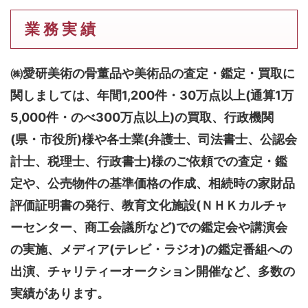
業 務 実 績
㈱愛研美術の骨董品や美術品の査定・鑑定・買取に
関しましては、
年間1,200件・30万点以上(通算1万
5,000件・のべ300万点以上)
の買取、行政機関
(県・市役所)様や各士業(弁護士、司法書士、公認会
計士、税理士、行政書士)様のご依頼での査定・鑑
定や、公売物件の基準価格の作成、相続時の家財品
評価証明書の発行、教育文化施設(ＮＨＫカルチャ
ーセンター、商工会議所など)での鑑定会や講演会
の実施、メディア(テレビ・ラジオ)の鑑定番組への
出演、チャリティーオークション開催など、多数の
実績があります。