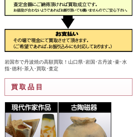
岩国市で丹波焼の高額買取！山口県･岩国･古丹波･壷･水
指･徳利･茶入･買取･査定
買 取 品 目