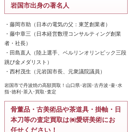
岩国市出身の著名人
・藤岡市助（日本の電気の父：東芝創業者）
・藤中章三（日本経営数理コンサルティング創業
者・社長）
・田島直人（陸上選手、ベルリンオリンピック三段
跳び金メダリスト）
・西村茂生（元岩国市長、元衆議院議員）
岩国市で丹波焼の高額買取！山口県･岩国･古丹波･壷･水
指･徳利･茶入･買取･査定
骨董品・古美術品や茶道具・掛軸・日
本刀等の査定買取は㈱愛研美術にお
任せください！