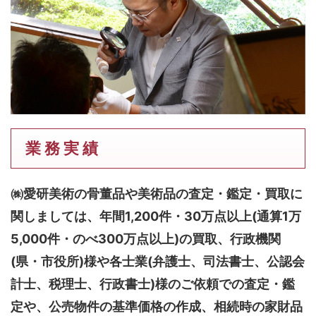
業 務 実 績
㈱愛研美術の骨董品や美術品の査定・鑑定・買取に
関しましては、
年間1,200件・30万点以上(通算1万
5,000件・のべ300万点以上)
の買取、行政機関
(県・市役所)様や各士業(弁護士、司法書士、公認会
計士、税理士、行政書士)様のご依頼での査定・鑑
定や、公売物件の基準価格の作成、相続時の家財品