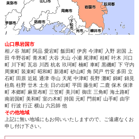
山口県岩国市
相ノ谷 旭町 阿品 愛宕町 飯田町 伊房 今津町 入野 岩国 上
田 牛野谷町 青木町 大谷 大山 小瀬 尾津町 桂町 叶木 川口
町 川下町 瓦谷 川西 杭名 玖珂町 楠町 車町 黒磯町 下 守内
周東町 装束町 昭和町 新港町 砂山町 角 関戸 竹安 多田 立
石町 田原 近延 通津 寺山 天尾 中津町 長野 灘町 錦町 錦見
柱島 柱野 廿木 土生 日の出町 平田 藤生町 二鹿 保木 保津
町 本郷町 麻里布町 三笠町 美川町 御庄 三角町 海土路町
南岩国町 美和町 室の木町 持国 元町 門前町 山手町 由宇
町 行波 行正 横山 六呂師 他
その他地域
上記に無い地域にもお伺いいたしますので、ご遠慮なくお
申し付け下さい。