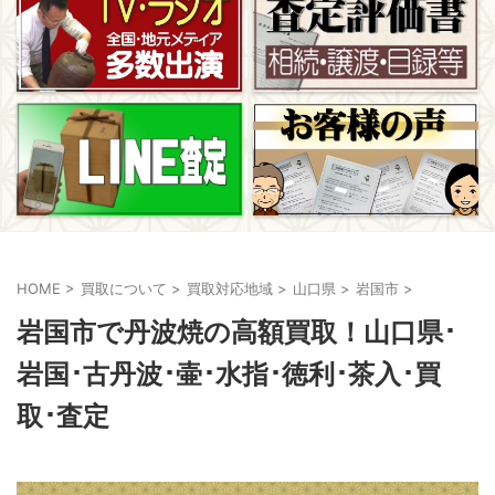
HOME
>
買取について
>
買取対応地域
>
山口県
>
岩国市
>
岩国市で丹波焼の高額買取！山口県･
岩国･古丹波･壷･水指･徳利･茶入･買
取･査定