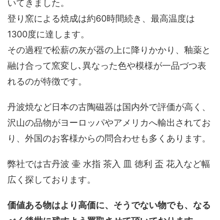
いてきました。
登り窯による焼成は約60時間続き、最高温度は
1300度に達します。
その過程で松薪の灰が器の上に降りかかり、釉薬と
融け合って窯変し､異なった色や模様が一品づつ表
れるのが特徴です。
丹波焼など日本の古陶磁器は国内外で評価が高く、
沢山の品物がヨーロッパやアメリカへ輸出されてお
り、外国のお客様からの問合わせも多くあります。
弊社では古丹波 壷 水指 茶入 皿 徳利 盃 花入など幅
広く探しております。
価値ある物はより高価に、そうでない物でも、なる