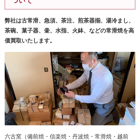
ついて
弊社は古常滑、急須、茶注、煎茶器揃、湯冷まし、
茶碗、菓子器、壷、水指、火鉢、などの常滑焼を高
価買取いたします。
六古窯（備前焼・信楽焼・丹波焼・常滑焼・越前