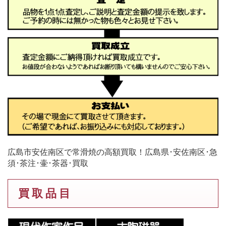
広島市安佐南区で常滑焼の高額買取！広島県･安佐南区･急
須･茶注･壷･茶器･買取
買 取 品 目