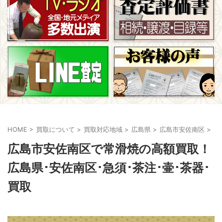
HOME
>
買取について
>
買取対応地域
>
広島県
>
広島市安佐南区
>
広島市安佐南区で常滑焼の高額買取！
広島県･安佐南区･急須･茶注･壷･茶器･
買取