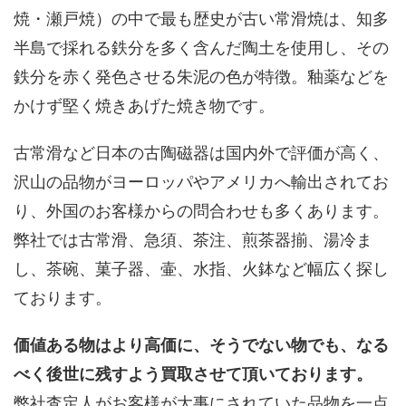
焼・瀬戸焼）の中で最も歴史が古い常滑焼は、知多
半島で採れる鉄分を多く含んだ陶土を使用し、その
鉄分を赤く発色させる朱泥の色が特徴。釉薬などを
かけず堅く焼きあげた焼き物です。
古常滑など日本の古陶磁器は国内外で評価が高く、
沢山の品物がヨーロッパやアメリカへ輸出されてお
り、外国のお客様からの問合わせも多くあります。
弊社では古常滑、急須、茶注、煎茶器揃、湯冷ま
し、茶碗、菓子器、壷、水指、火鉢など幅広く探し
ております。
価値ある物はより高価に、そうでない物でも、なる
べく後世に残すよう買取させて頂いております。
弊社査定人がお客様が大事にされていた品物を一点