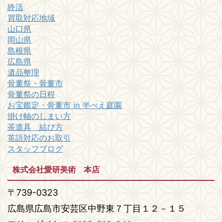
終活
買取対応地域
山口県
岡山県
島根県
広島県
遺品整理
骨董祭・骨董市
骨董祭の日程
お宝鑑定・骨董市 in 半べえ庭園
掛け軸のしまい方
茶道具 結び方
英語対応のお取引
スタッフブログ
株式会社愛研美術 本店
〒739-0323
広島県広島市安芸区中野東７丁目１２－１５