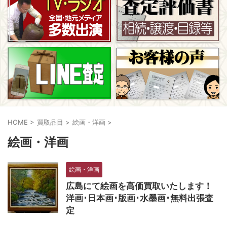
HOME
>
買取品目
>
絵画・洋画
>
絵画・洋画
絵画・洋画
広島にて絵画を高価買取いたします！
洋画･日本画･版画･水墨画･無料出張査
定