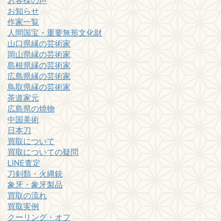
お知らせ
作家一覧
人間国宝・重要無形文化財
山口県縁の芸術家
岡山県縁の芸術家
島根県縁の芸術家
広島県縁の芸術家
鳥取県縁の芸術家
茶道家元
広島県の焼物
中国美術
日本刀
買取について
買取についての疑問
LINE査定
刀剣類・火縄銃
象牙・象牙製品
買取の流れ
買取実例
クーリング・オフ